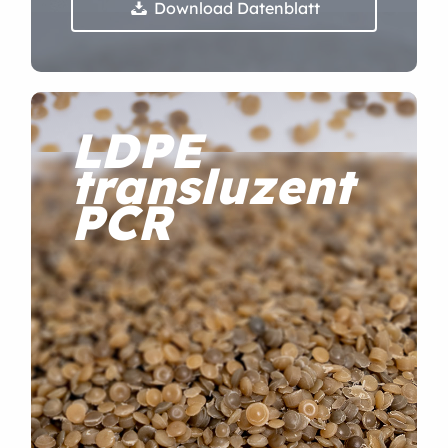
Download Datenblatt

LDPE
transluzent
PCR