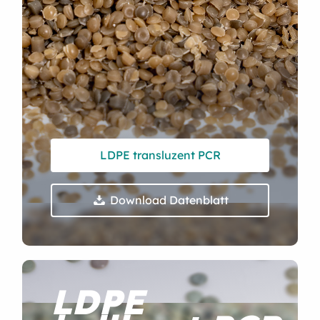
LDPE transluzent PCR
Download Datenblatt

LDPE