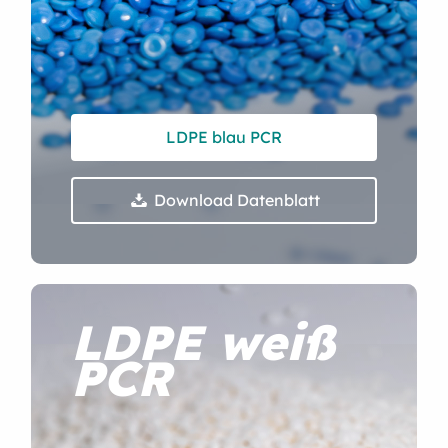
LDPE blau PCR
Download Datenblatt

LDPE weiß
PCR